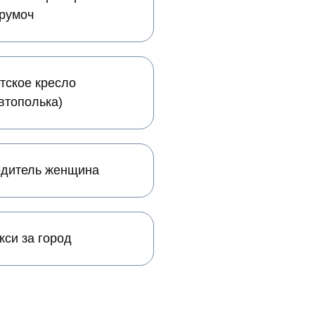
румоч
тское кресло
втополька)
дитель женщина
кси за город