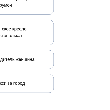
румоч
тское кресло
втополька)
дитель женщина
кси за город