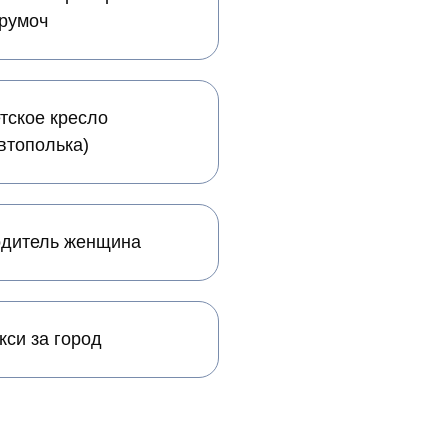
румоч
тское кресло
втополька)
дитель женщина
кси за город