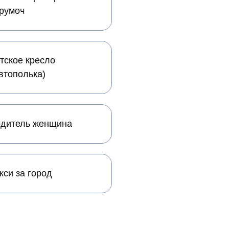
румоч
тское кресло
втополька)
дитель женщина
кси за город