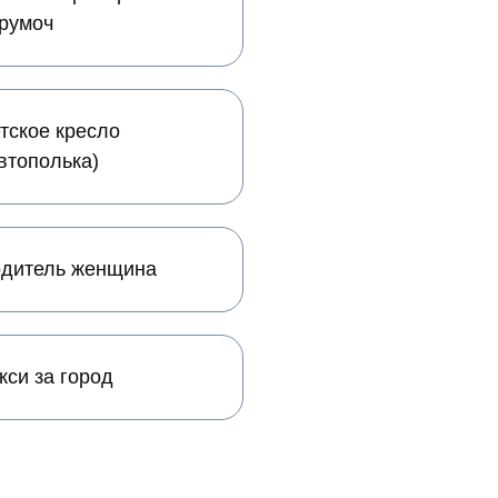
румоч
тское кресло
втополька)
дитель женщина
кси за город